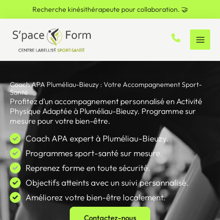
Aller
Recherche kinésithérapeute pour collaboration. 🤝
au
contenu
Coach APA Pluméliau-Bieuzy : Votre Accompagnement Sport-
Santé
Profitez d’un accompagnement personnalisé en Activité
Physique Adaptée à Pluméliau-Bieuzy. Programme sur
mesure pour votre bien-être.
Coach APA expert à Pluméliau-Bieuzy.
Programmes sport-santé sur mesure.
Reprenez forme en toute sécurité.
Objectifs atteints avec un suivi personnalisé.
Améliorez votre bien-être localement.
Contactez-nous