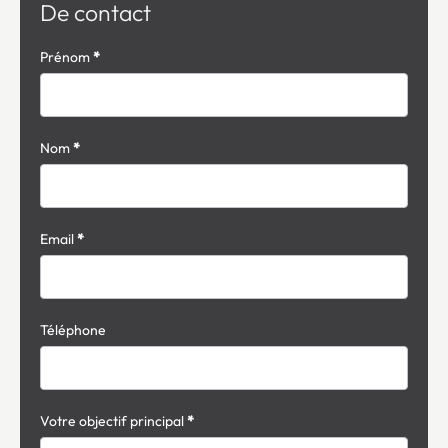
De contact
Formulaire
Prénom
*
simple
avec
téléphone
Nom
*
Email
*
Téléphone
Votre objectif principal
*