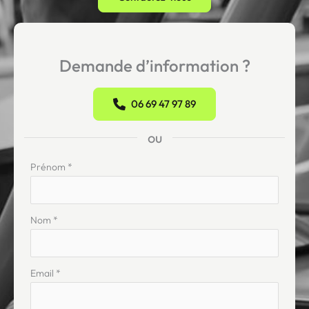
Demande d’information ?
06 69 47 97 89
ou
Formulaire
Prénom
*
simple
Nom
*
Email
*