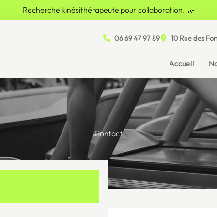
Recherche kinésithérapeute pour collaboration. 🤝
06 69 47 97 89
10 Rue des Fo
Accueil
No
Contact