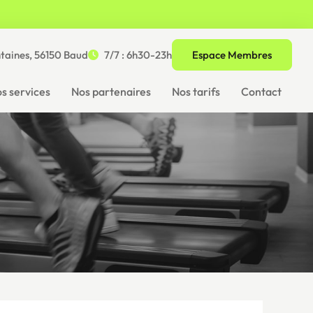
ntaines, 56150 Baud
7/7 : 6h30-23h
Espace Membres
s services
Nos partenaires
Nos tarifs
Contact