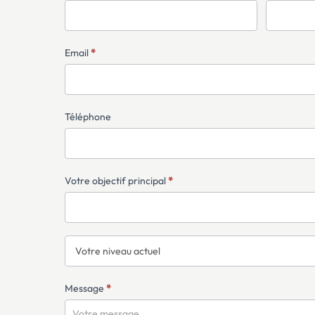
simple
avec
téléphone
Email
*
Téléphone
Votre objectif principal
*
Message
*