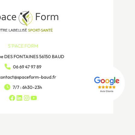
S'PACE FORM
ue DES FONTAINES 56150 BAUD
06 69 47 97 89
contact@spaceform-baud.fr
7/7 : 6h30-23h
https://www.facebook.com/
https://www.linkedin.com/
Instagram
YouTube