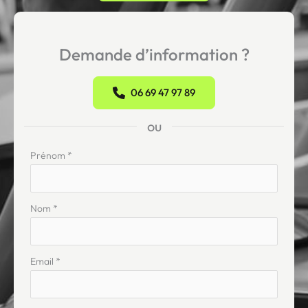
Demande d’information ?
06 69 47 97 89
ou
Formulaire
Prénom
*
simple
Nom
*
Email
*