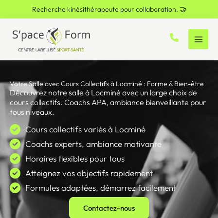
Aller
Recherche kinésithérapeute pour collaboration. 🤝
au
contenu
Votre Salle avec Cours Collectifs à Locminé : Forme & Bien-être
Découvrez notre salle à Locminé avec un large choix de
cours collectifs. Coachs APA, ambiance bienveillante pour
tous niveaux.
Cours collectifs variés à Locminé
Coachs experts, ambiance motivante
Horaires flexibles pour tous
Atteignez vos objectifs rapidement
Formules adaptées, démarrez facilement
Contactez-nous