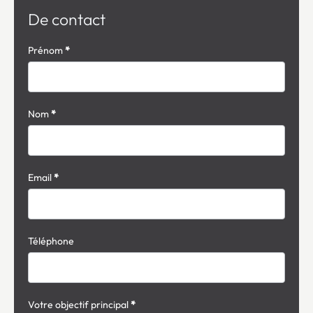
De contact
Formulaire
Prénom
*
simple
avec
téléphone
Nom
*
Email
*
Téléphone
Votre objectif principal
*